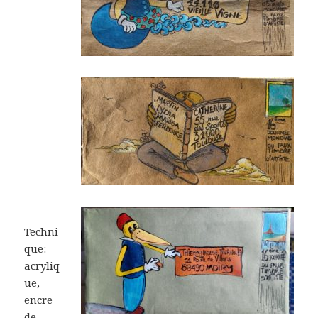
Techni
que:
acryliq
ue,
encre
de