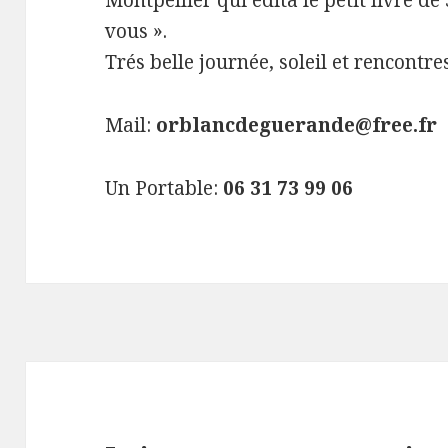
Montpellier qui édita le petit livre d
vous ».
Trés belle journée, soleil et rencontres
Mail:
orblancdeguerande@free.fr
Un Portable:
06 31 73 99 06