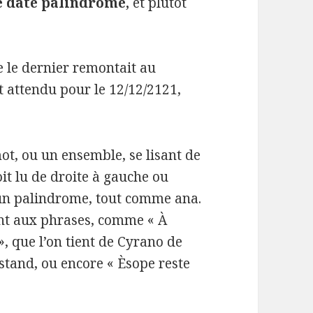
ne date palindrome,
et plutôt
 le dernier remontait au
t attendu pour le 12/12/2121,
ot, ou un ensemble, se lisant de
it lu de droite à gauche ou
 un palindrome, tout comme ana.
ent aux phrases, comme « À
 que l’on tient de Cyrano de
tand, ou encore « Èsope reste